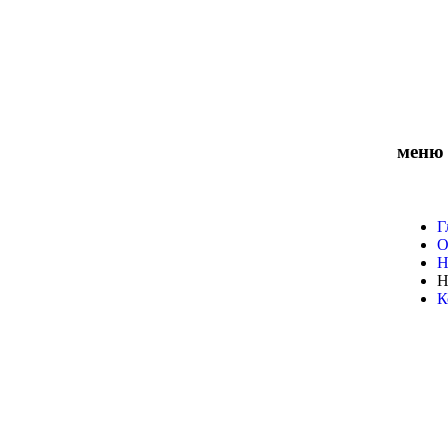
меню
Г
О
Н
Н
К