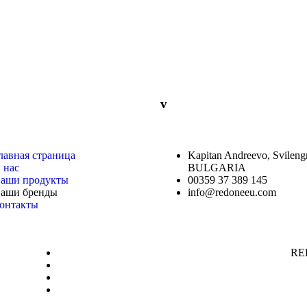
v
лавная страница
Kapitan Andreevo, Svileng
 нас
BULGARIA
аши продукты
00359 37 389 145
аши бренды
info@redoneeu.com
онтакты
RE