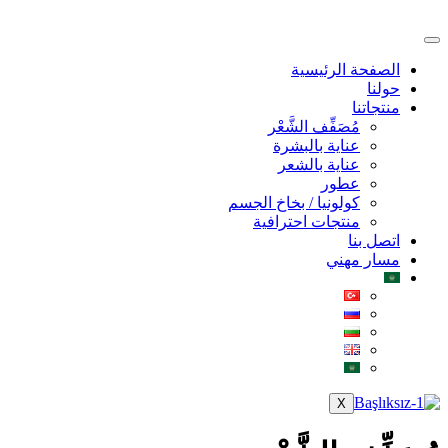
الصفحة الرئيسية
حولنا
منتجاتنا
مُصَفِّف الشَّعْر
عناية بالبشرة
عناية بالشعر
عطور
كولونيا / بخاخ الجسم
منتجات احترافية
اتصل بنا
مسار مهني
X