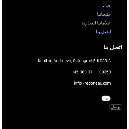
حولنا
منتجاتنا
علاماتنا التجارية
اتصل بنا
صل بنا
Kapitan Andreevo, Svilengrad BULGARIA
00359 37 389 145
info@redoneeu.com
Ema
رسل