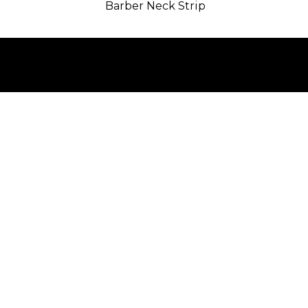
Barber Neck Strip
Menü
ANA SAYFA
HAKKIMIZDA
ÜRÜNLERIMIZ
MARKALARIMIZ
ILETIŞIM